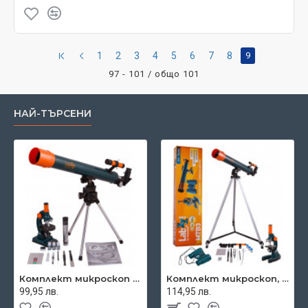
1
2
3
4
5
6
7
8
9
97 - 101 / общо 101
НАЙ-ТЪРСЕНИ
Комплект микроскоп и телескоп Levenhuk LabZZ MT2
Комплект микроскоп, телескоп и бинокъл Levenhuk LabZZ MTB3
99,95 лв.
114,95 лв.