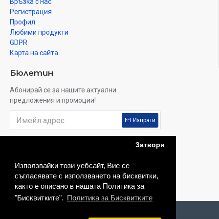
Връзка с нас
Регистрация
Профил
Любими продукти
GDPR
Карта на сайта
Бюлетин
Абонирай се за нашите актуални
предложения и промоции!
Изпрати
Прочетох и приемам:
Политика за поверителност
Затвори
Използвайки този уебсайт, Вие се
съгласявате с използването на бисквитки,
както е описано в нашата Политика за
"Бисквитките".
Политика за Бисквитките
© Бонел Консулт ЕООД
ФИЛТЪР