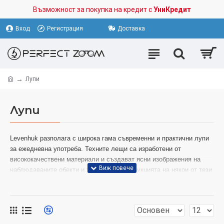
Възможност за покупка на кредит с
УниКредит
Вход
Регистрация
Доставка
Лупи
Лупи
Levenhuk разполага с широка гама съвременни и практични лупи
за ежедневна употреба. Техните лещи са изработени от
висококачествени материали и създават ясни изображения на
наблюдаваните обекти и текстове; конструкцията на някои от тези
лупи е наистина уникална. Сигурни сме, че ще намерите лупа,
която е съвършената за Вас!