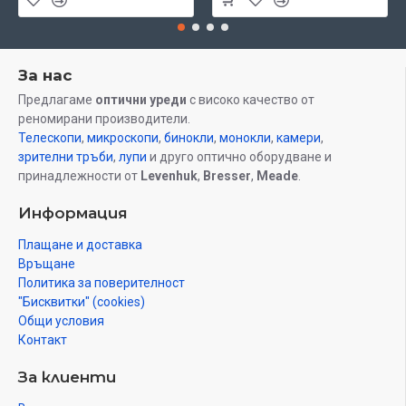
За нас
Предлагаме
оптични уреди
с високо качество от
реномирани производители.
Телескопи
,
микроскопи
,
бинокли
,
монокли
,
камери
,
зрителни тръби
,
лупи
и друго оптично оборудване и
принадлежности от
Levenhuk
,
Bresser
,
Meade
.
Информация
Плащане и доставка
Връщане
Политика за поверителност
"Бисквитки" (cookies)
Общи условия
Контакт
За клиенти