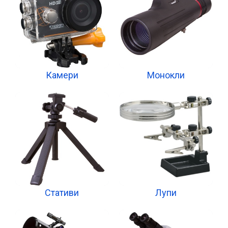
Камери
Монокли
Стативи
Лупи