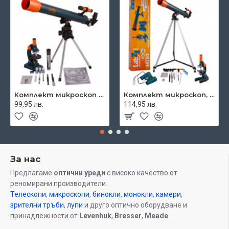
Комплект микроскоп и телескоп Levenhuk LabZZ MT2
Комплект микроскоп, телескоп и бинокъл Levenhuk LabZZ MTB3
99,95 лв.
114,95 лв.
За нас
Предлагаме
оптични уреди
с високо качество от
реномирани производители.
Телескопи
,
микроскопи
,
бинокли
,
монокли
,
камери
,
зрителни тръби
,
лупи
и друго оптично оборудване и
принадлежности от
Levenhuk
,
Bresser
,
Meade
.