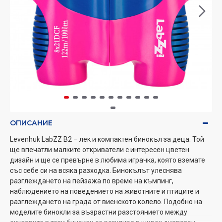
ОПИСАНИЕ
Levenhuk LabZZ B2 – лек и компактен бинокъл за деца. Той
ще впечатли малките откриватели с интересен цветен
дизайн и ще се превърне в любима играчка, която вземате
със себе си на всяка разходка. Бинокълът улеснява
разглеждането на пейзажа по време на къмпинг,
наблюдението на поведението на животните и птиците и
разглеждането на града от виенското колело. Подобно на
моделите бинокли за възрастни разстоянието между