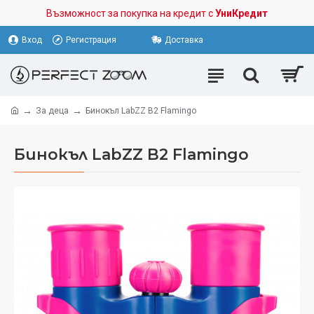
Възможност за покупка на кредит с
УниКредит
Вход
Регистрация
Доставка
За деца
Бинокъл LabZZ B2 Flamingo
Бинокъл LabZZ B2 Flamingo