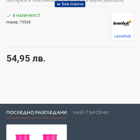
окулярите в тези бинокли се регулира в широк диапазон,
така че ще могат да ги използват децата от всички
възрасти.
В НАЛИЧНОСТ
Номер:
79568
Бинокълът Levenhuk LabZZ B2 се отличава с миниатюрни
призми на Амичи и оптика от стъкло BK-7 с цялостно
Levenhuk
многослойно покритие. В резултат на това бинокълът
осигурява високо ниво на яркост и контраст, особено при
слънчево време. Фокусът се регулира с голямо централно
54,95 лв.
колело за фокусиране между оптичните тръби, така че дори
много млад потребител може да управлява настройките.
Функцията за корекция на диоптъра увеличава максимално
яснотата на изображението. Здравото тяло от ABS
пластмаса е гумирано. Това предпазва от повреда и приляга
удобно в детските ръце благодарение на прорезите
отстрани.
Основни характеристики:
ПОСЛЕДНО РАЗГЛЕДАНИ
НАЙ-ТЪРСЕНИ
Този малък бинокъл с призми на Амичи е пригоден за
деца
Стъклена оптика с цялостно покритие с 8-кратно
увеличение