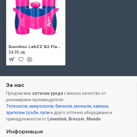
Леко и удароустойчиво тяло от ABS пластмаса
Голямо централно колело за фокусиране; регулиране
на диоптъра
Гумирано тяло; удобни чашки на окулярите
Комплектът включва:
Бинокъл
Бинокъл LabZZ B2 Flamingo
Торбичка
54,95 лв.
Ремък за носене
Кърпа за почистване
Ръководство за потребителя и гаранционна карта
Марка
Levenhuk, Inc., USA
За нас
Гаранция, години
доживотна
Предлагаме
оптични уреди
с високо качество от
реномирани производители.
Телескопи
EAN
,
микроскопи
,
бинокли
,
монокли
4620137483055
,
камери
,
зрителни тръби
,
лупи
и друго оптично оборудване и
принадлежности от
Levenhuk
,
Bresser
,
Meade
.
Размер на опаковката (Д x Ш x В),
13x13x5
cm
Информация