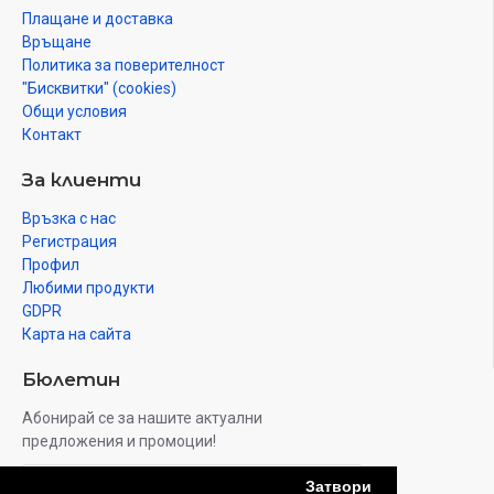
Тип на призмата
Амичи
Плащане и доставка
Връщане
Увеличение, x
8
Политика за поверителност
"Бисквитки" (cookies)
Диаметър на лещата на обектива
21.0
Общи условия
(апертура), mm
Контакт
Материал на оптиката
BK-7
За клиенти
цялостно многослойно
Връзка с нас
Покритие на лещите
покритие
Регистрация
Профил
Изходен диаметър на зеницата,
Любими продукти
2.6
mm
GDPR
Карта на сайта
Разстояние от очите, mm
11
Бюлетин
Относителна яркост
7
Абонирай се за нашите актуални
предложения и промоции!
Зрително поле, °
7
Затвори
Изпрати
Зрително поле, m/1000 m
122