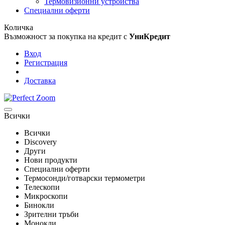
Термовизионни устройства
Специални оферти
Количка
Възможност за покупка на кредит с
УниКредит
Вход
Регистрация
Доставка
Всички
Всички
Discovery
Други
Нови продукти
Специални оферти
Термосонди/готварски термометри
Телескопи
Микроскопи
Бинокли
Зрителни тръби
Монокли