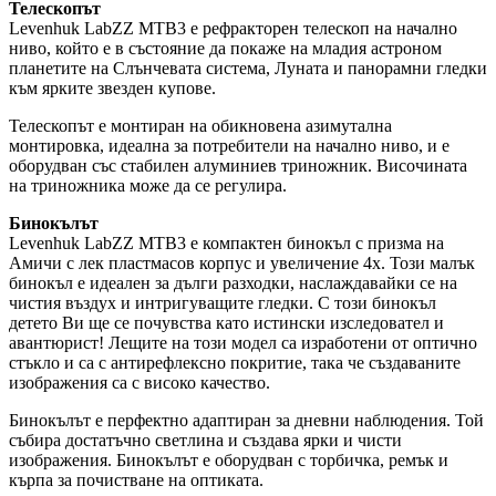
Телескопът
Levenhuk LabZZ MTB3 е рефракторен телескоп на начално
ниво, който е в състояние да покаже на младия астроном
планетите на Слънчевата система, Луната и панорамни гледки
към ярките звезден купове.
Телескопът е монтиран на обикновена азимутална
монтировка, идеална за потребители на начално ниво, и е
оборудван със стабилен алуминиев триножник. Височината
на триножника може да се регулира.
Бинокълът
Levenhuk LabZZ MTB3 е компактен бинокъл с призма на
Амичи с лек пластмасов корпус и увеличение 4x. Този малък
бинокъл е идеален за дълги разходки, наслаждавайки се на
чистия въздух и интригуващите гледки. С този бинокъл
детето Ви ще се почувства като истински изследовател и
авантюрист! Лещите на този модел са изработени от оптично
стъкло и са с антирефлексно покритие, така че създаваните
изображения са с високо качество.
Бинокълът е перфектно адаптиран за дневни наблюдения. Той
събира достатъчно светлина и създава ярки и чисти
изображения. Бинокълът е оборудван с торбичка, ремък и
кърпа за почистване на оптиката.