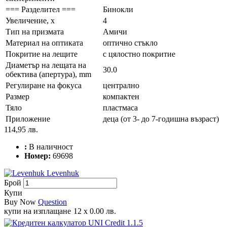
=== Разделител ===
Бинокли
Увеличение, x
4
Тип на призмата
Амичи
Материал на оптиката
оптично стъкло
Покритие на лещите
с цялостно покритие
Диаметър на лещата на
30.0
обектива (апертура), mm
Регулиране на фокуса
централно
Размер
компактен
Тяло
пластмаса
Приложение
деца (от 3- до 7-годишна възраст)
114,95 лв.
:
В наличност
Номер:
69698
Levenhuk
Брой
Купи
Buy Now
Question
купи на изплащане
12 x 0.00 лв.