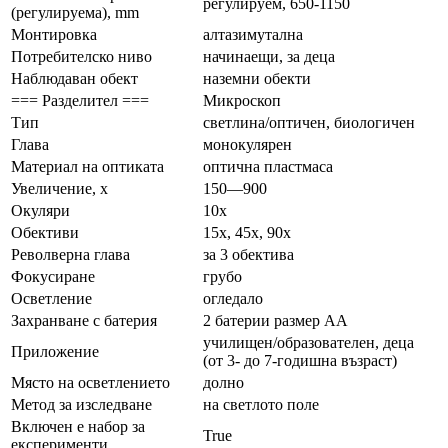
регулируем, 650-1150
(регулируема), mm
Монтировка
алтазимутална
Потребителско ниво
начинаещи, за деца
Наблюдаван обект
наземни обекти
=== Разделител ===
Микроскоп
Тип
светлина/оптичен, биологичен
Глава
монокулярен
Материал на оптиката
оптична пластмаса
Увеличение, x
150—900
Окуляри
10x
Обективи
15x, 45x, 90x
Револверна глава
за 3 обектива
Фокусиране
грубо
Осветление
огледало
Захранване с батерия
2 батерии размер АА
училищен/образователен, деца
Приложение
(от 3- до 7-годишна възраст)
Място на осветлението
долно
Метод за изследване
на светлото поле
Включен е набор за
True
експерименти