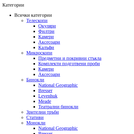
Категории
Всички категории
Телескопи
Окуляри
Филтри
Камери
Аксесоари
Калъфи
Микроскопи
Предметни и покривни стъкла
Комплекти подготвени проби
Камери
Аксесоари
Бинокли
National Geographic
Bresser
Levenhuk
Meade
Театрални бинокли
Зрителни тръби
Стативи
Монокли
National Geographic
Bresser