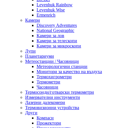
Levenhuk Rainbow
Levenhuk Wise
Ermenrich
Камери
Discovery Adventures
National Geographic
Камери за лов
Камери за телескопи
Камери за микроскопи
Лупи
Планетариуми
Метеостанции / Часовници
Метеорологични станции
Монитори за качество на въздуха
Термохигрометри
Термометри
Часовници
Термосонди/готварски термометри
Измервателни инструменти
Лазерни далекомери
Термовизионни устройства
Други
Компаси
Прожектори