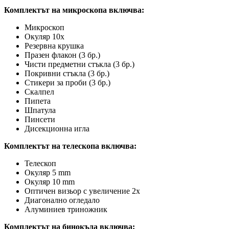
Комплектът на микроскопа включва:
Микроскоп
Окуляр 10x
Резервна крушка
Празен флакон (3 бр.)
Чисти предметни стъкла (3 бр.)
Покривни стъкла (3 бр.)
Стикери за проби (3 бр.)
Скалпел
Пипета
Шпатула
Пинсети
Дисекционна игла
Комплектът на телескопа включва:
Телескоп
Окуляр 5 mm
Окуляр 10 mm
Оптичен визьор с увеличение 2x
Диагонално огледало
Алуминиев триножник
Комплектът на бинокъла включва: