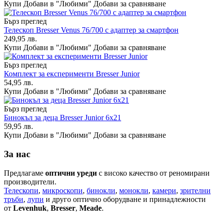
Купи
Добави в "Любими"
Добави за сравняване
Бърз преглед
Телескоп Bresser Venus 76/700 с адаптер за смартфон
249,95 лв.
Купи
Добави в "Любими"
Добави за сравняване
Бърз преглед
Комплект за експерименти Bresser Junior
54,95 лв.
Купи
Добави в "Любими"
Добави за сравняване
Бърз преглед
Бинокъл за деца Bresser Junior 6x21
59,95 лв.
Купи
Добави в "Любими"
Добави за сравняване
За нас
Предлагаме
оптични уреди
с високо качество от реномирани
производители.
Телескопи
,
микроскопи
,
бинокли
,
монокли
,
камери
,
зрителни
тръби
,
лупи
и друго оптично оборудване и принадлежности
от
Levenhuk
,
Bresser
,
Meade
.