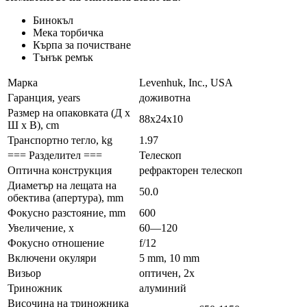
Бинокъл
Мека торбичка
Кърпа за почистване
Тънък ремък
Марка
Levenhuk, Inc., USA
Гаранция, years
доживотна
Размер на опаковката (Д x
88x24x10
Ш x В), cm
Транспортно тегло, kg
1.97
=== Разделител ===
Телескоп
Оптична конструкция
рефракторен телескоп
Диаметър на лещата на
50.0
обектива (апертура), mm
Фокусно разстояние, mm
600
Увеличение, x
60—120
Фокусно отношение
f/12
Включени окуляри
5 mm, 10 mm
Визьор
оптичен, 2x
Триножник
алуминий
Височина на триножника