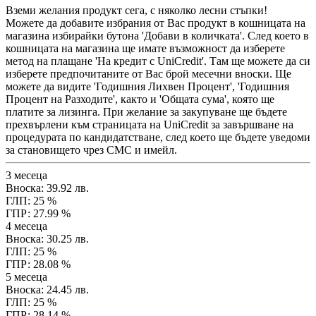
Вземи желания продукт сега, с няколко лесни стъпки!
Можете да добавите избрания от Вас продукт в кошницата на
магазина избирайки бутона 'Добави в количката'. След което в
кошницата на магазина ще имате възможност да изберете
метод на плащане 'На кредит с UniCredit'. Там ще можете да си
изберете предпочитаните от Вас брой месечни вноски. Ще
можете да видите 'Годишния Лихвен Процент', 'Годишния
Процент на Разходите', както и 'Общата сума', която ще
платите за лизинга. При желание за закупуване ще бъдете
прехвърлени към страницата на UniCredit за завършване на
процедурата по кандидатстване, след което ще бъдете уведоми
за становището чрез СМС и имейл.
3 месеца
Вноска: 39.92 лв.
ГЛП: 25 %
ГПР: 27.99 %
4 месеца
Вноска: 30.25 лв.
ГЛП: 25 %
ГПР: 28.08 %
5 месеца
Вноска: 24.45 лв.
ГЛП: 25 %
ГПР: 28.14 %