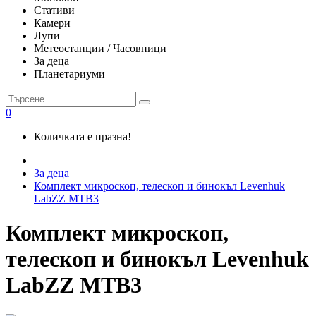
Стативи
Камери
Лупи
Метеостанции / Часовници
За деца
Планетариуми
0
Количката е празна!
За деца
Комплект микроскоп, телескоп и бинокъл Levenhuk
LabZZ MTB3
Комплект микроскоп,
телескоп и бинокъл Levenhuk
LabZZ MTB3