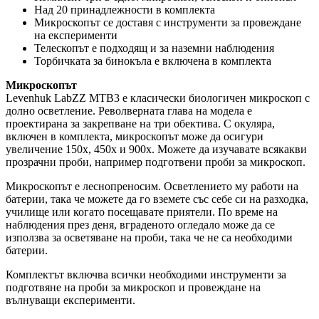
Над 20 принадлежности в комплекта
Микроскопът се доставя с инструменти за провеждане
на експерименти
Телескопът е подходящ и за наземни наблюдения
Торбичката за бинокъла е включена в комплекта
Микроскопът
Levenhuk LabZZ MTВ3 е класически биологичен микроскоп с
долно осветление. Револверната глава на модела е
проектирана за закрепване на три обектива. С окуляра,
включен в комплекта, микроскопът може да осигури
увеличение 150x, 450x и 900x. Можете да изучавате всякакви
прозрачни проби, например подготвени проби за микроскоп.
Микроскопът е леснопреносим. Осветлението му работи на
батерии, така че можете да го вземете със себе си на разходка,
училище или когато посещавате приятели. По време на
наблюдения през деня, вграденото огледало може да се
използва за осветяване на проби, така че не са необходими
батерии.
Комплектът включва всички необходими инструменти за
подготвяне на проби за микроскоп и провеждане на
вълнуващи експерименти.