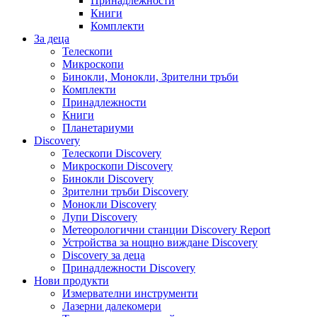
Принадлежности
Книги
Комплекти
За деца
Телескопи
Микроскопи
Бинокли, Монокли, Зрителни тръби
Комплекти
Принадлежности
Книги
Планетариуми
Discovery
Телескопи Discovery
Микроскопи Discovery
Бинокли Discovery
Зрителни тръби Discovery
Монокли Discovery
Лупи Discovery
Метеорологични станции Discovery Report
Устройства за нощно виждане Discovery
Discovery за деца
Принадлежности Discovery
Нови продукти
Измервателни инструменти
Лазерни далекомери