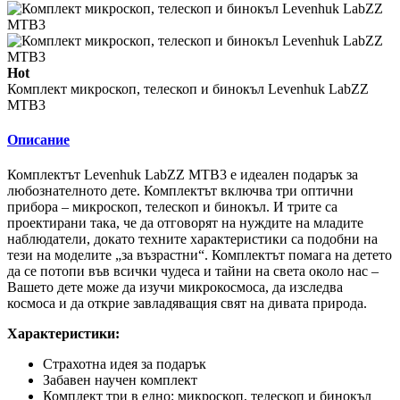
Hot
Комплект микроскоп, телескоп и бинокъл Levenhuk LabZZ
MTB3
Описание
Комплектът Levenhuk LabZZ MTB3 е идеален подарък за
любознателното дете. Комплектът включва три оптични
прибора – микроскоп, телескоп и бинокъл. И трите са
проектирани така, че да отговорят на нуждите на младите
наблюдатели, докато техните характеристики са подобни на
тези на моделите „за възрастни“. Комплектът помага на детето
да се потопи във всички чудеса и тайни на света около нас –
Вашето дете може да изучи микрокосмоса, да изследва
космоса и да открие завладяващия свят на дивата природа.
Характеристики:
Страхотна идея за подарък
Забавен научен комплект
Комплект три в едно: микроскоп, телескоп и бинокъл