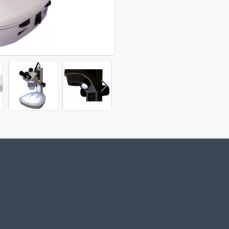
Microscope stand
2x eyepiece (WF10x)
USB mains adapter (Eu
Glass plate
Plastic plate (black&wh
Dust cover
Manual
Марка
Гаранция, years
Размер на опаковката (Д 
Транспортно тегло, kg
Тип
Глава
Глава