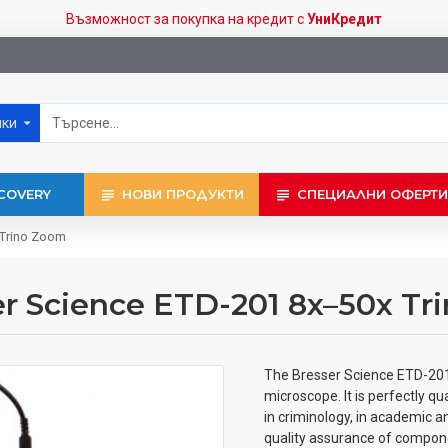
Възможност за покупка на кредит с
УниКредит
чки
COVERY
НОВИ ПРОДУКТИ
СПЕЦИАЛНИ ОФЕРТИ
 Trino Zoom
 Science ETD-201 8x–50x Tr
The Bresser Science ETD-201 i
microscope. It is perfectly qua
in criminology, in academic an
quality assurance of compone