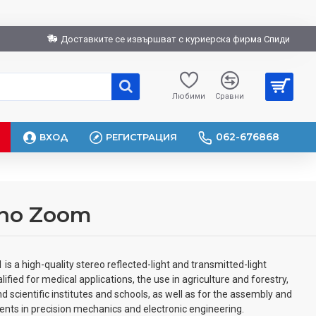
Доставките се извършват с куриерска фирма Спиди
Любими
Сравни
062-676868
ВХОД
РЕГИСТРАЦИЯ
ino Zoom
s a high-quality stereo reflected-light and transmitted-light
lified for medical applications, the use in agriculture and forestry,
d scientific institutes and schools, as well as for the assembly and
nts in precision mechanics and electronic engineering.