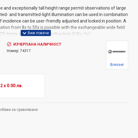
e and exceptionally tall height range permit observations of large
cted- and transmitted-light illumination can be used in combination
 incidence can be user-friendly adjusted and locked in position. A
tion from 8x to 50x is possible with the exchangeable wide field
25-times stereo zoom objective lens (0.8x–5x).
ИЗЧЕРПАНА НАЛИЧНОСТ
nd dioptre compensation can be adjusted individually. The
Номер:
74317
s rotatable (360°) and comes with two 45° inclined eyepiece tubes
for the attachment of a c-mount camera or MikroCam.
Bresser
system via USB port and cable or mains adapter (both included).
2 x 0.00 лв.
t-light microscopy
olour object plate and glass plate
stepless brightness adjustment
обави за сравняване
es
dapter with two adapter attachments
d