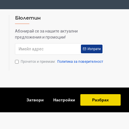
та
45°
Бюлетин
8—50
Абонирай се за нашите актуални
предложения и промоции!
окуляра,
30.0
Изпрати
WF10x
Прочетох и приемам:
Политика за поверителност
0,8–5x (променливо фокусно разстояние)
55—75
на окуляра,
±1
Затвори
Настройки
Разбрах
светодиод
True