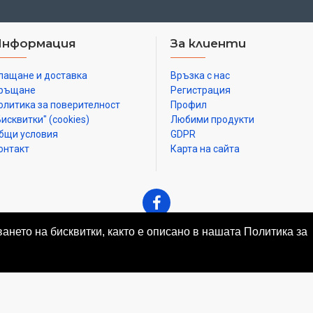
Ъгъл на наклон на глава
Информация
За клиенти
Увеличение, x
лащане и доставка
Връзка с нас
ръщане
Регистрация
Диаметър на тръбата на 
олитика за поверителност
Профил
mm
Бисквитки" (cookies)
Любими продукти
бщи условия
GDPR
Окуляри
онтакт
Карта на сайта
Обективи
Работна дистанция, mm
ването на бисквитки, както е описано в нашата Политика за
Регулиране на диоптъра 
диоптри
© Бонел Консулт ЕООД
Осветление
Регулиране на яркостта